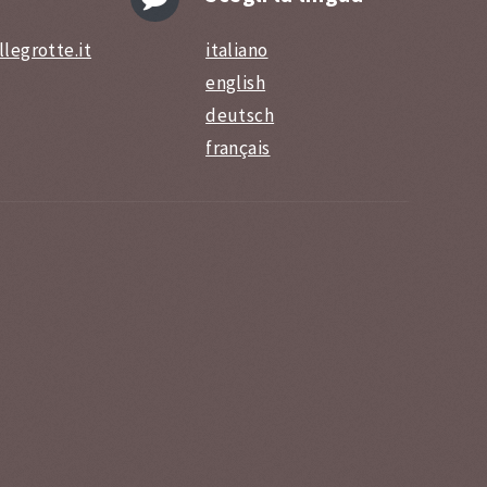
legrotte.it
italiano
english
deutsch
français