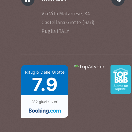
Via Vito Matarrese, 84
Castellana Grotte (Bari)
Puglia ITALY
Rifugio Delle Grotte
7.9
282 giudizi veri