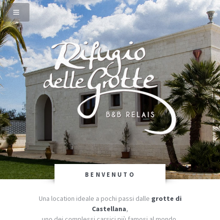
BENVENUTO
Una location ideale a pochi passi dalle
grotte di
Castellana
,
uno dei complessi carsici più famosi al mondo,